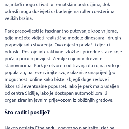
najmlađi mogu uživati u tematskim područjima, dok
odrasli mogu doživjeti uzbuđenje na roller coasterima
velikih brzina.
Park prapovijesti je fascinantno putovanje kroz vrijeme,
gdje možete vidjeti realistične modele dinosaura i drugih
prapovijesnih stvorenja. Ovo mjesto privlači i djecu i
odrasle. Postoje interaktivne izložbe i prirodne staze koje
pričaju priču o povijesti Zemlje i njenim drevnim
stanovnicima. Park je otvoren od travnja do rujna i vrlo je
popularan, pa rezervirajte svoje ulaznice unaprijed (po
mogućnosti online kako biste izbjegli duge redove i
iskoristili eventualne popuste). Iako je park malo udaljen
od centra Sicilije, lako je dostupan automobilom ili
organiziranim javnim prijevozom iz obližnjih gradova.
Što raditi poslije?
Nakon posjeta Etnalandu, obavezno planirajte izlet na