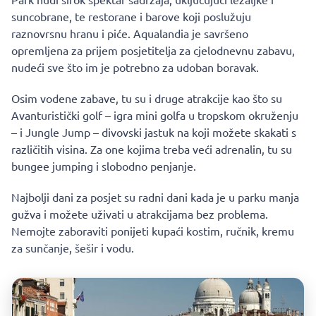
suncobrane, te restorane i barove koji poslužuju
raznovrsnu hranu i piće. Aqualandia je savršeno
opremljena za prijem posjetitelja za cjelodnevnu zabavu,
nudeći sve što im je potrebno za udoban boravak.
Osim vodene zabave, tu su i druge atrakcije kao što su
Avanturistički golf – igra mini golfa u tropskom okruženju
– i Jungle Jump – divovski jastuk na koji možete skakati s
različitih visina. Za one kojima treba veći adrenalin, tu su
bungee jumping i slobodno penjanje.
Najbolji dani za posjet su radni dani kada je u parku manja
gužva i možete uživati u atrakcijama bez problema.
Nemojte zaboraviti ponijeti kupaći kostim, ručnik, kremu
za sunčanje, šešir i vodu.