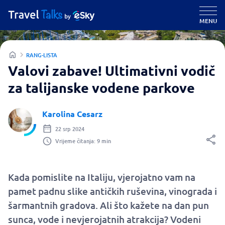
MENU
RANG-LISTA
Valovi zabave! Ultimativni vodič
za talijanske vodene parkove
Karolina Cesarz
22 srp 2024
Vrijeme čitanja: 9 min
Kada pomislite na Italiju, vjerojatno vam na
pamet padnu slike antičkih ruševina, vinograda i
šarmantnih gradova. Ali što kažete na dan pun
sunca, vode i nevjerojatnih atrakcija? Vodeni