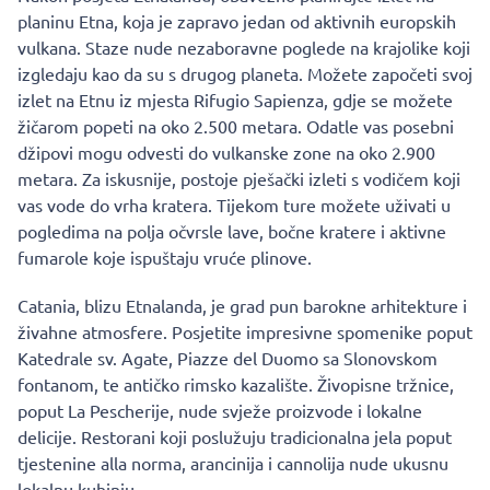
planinu Etna, koja je zapravo jedan od aktivnih europskih
vulkana. Staze nude nezaboravne poglede na krajolike koji
izgledaju kao da su s drugog planeta. Možete započeti svoj
izlet na Etnu iz mjesta Rifugio Sapienza, gdje se možete
žičarom popeti na oko 2.500 metara. Odatle vas posebni
džipovi mogu odvesti do vulkanske zone na oko 2.900
metara. Za iskusnije, postoje pješački izleti s vodičem koji
vas vode do vrha kratera. Tijekom ture možete uživati u
pogledima na polja očvrsle lave, bočne kratere i aktivne
fumarole koje ispuštaju vruće plinove.
Catania, blizu Etnalanda, je grad pun barokne arhitekture i
živahne atmosfere. Posjetite impresivne spomenike poput
Katedrale sv. Agate, Piazze del Duomo sa Slonovskom
fontanom, te antičko rimsko kazalište. Živopisne tržnice,
poput La Pescherije, nude svježe proizvode i lokalne
delicije. Restorani koji poslužuju tradicionalna jela poput
tjestenine alla norma, arancinija i cannolija nude ukusnu
lokalnu kuhinju.