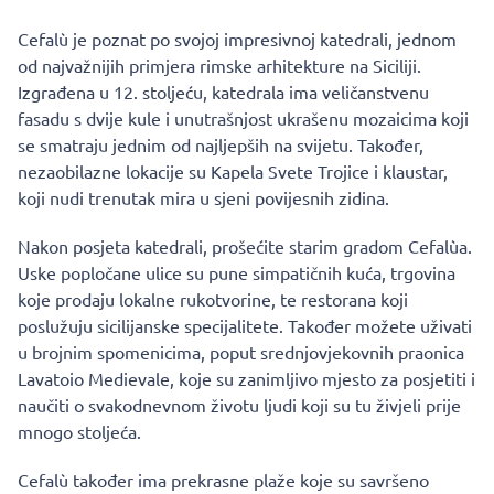
Cefalù je poznat po svojoj impresivnoj katedrali, jednom
od najvažnijih primjera rimske arhitekture na Siciliji.
Izgrađena u 12. stoljeću, katedrala ima veličanstvenu
fasadu s dvije kule i unutrašnjost ukrašenu mozaicima koji
se smatraju jednim od najljepših na svijetu. Također,
nezaobilazne lokacije su Kapela Svete Trojice i klaustar,
koji nudi trenutak mira u sjeni povijesnih zidina.
Nakon posjeta katedrali, prošećite starim gradom Cefalùa.
Uske popločane ulice su pune simpatičnih kuća, trgovina
koje prodaju lokalne rukotvorine, te restorana koji
poslužuju sicilijanske specijalitete. Također možete uživati
u brojnim spomenicima, poput srednjovjekovnih praonica
Lavatoio Medievale, koje su zanimljivo mjesto za posjetiti i
naučiti o svakodnevnom životu ljudi koji su tu živjeli prije
mnogo stoljeća.
Cefalù također ima prekrasne plaže koje su savršeno