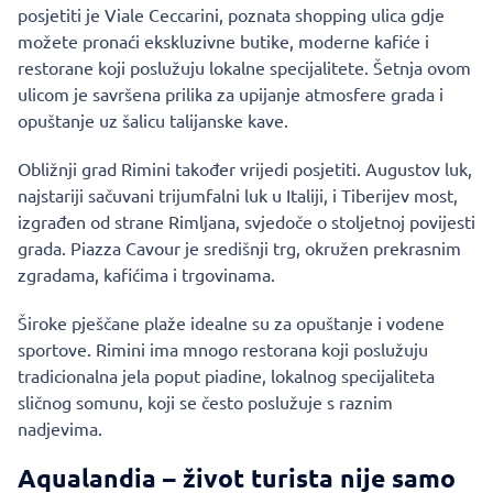
posjetiti je Viale Ceccarini, poznata shopping ulica gdje
možete pronaći ekskluzivne butike, moderne kafiće i
restorane koji poslužuju lokalne specijalitete. Šetnja ovom
ulicom je savršena prilika za upijanje atmosfere grada i
opuštanje uz šalicu talijanske kave.
Obližnji grad Rimini također vrijedi posjetiti. Augustov luk,
najstariji sačuvani trijumfalni luk u Italiji, i Tiberijev most,
izgrađen od strane Rimljana, svjedoče o stoljetnoj povijesti
grada. Piazza Cavour je središnji trg, okružen prekrasnim
zgradama, kafićima i trgovinama.
Široke pješčane plaže idealne su za opuštanje i vodene
sportove. Rimini ima mnogo restorana koji poslužuju
tradicionalna jela poput piadine, lokalnog specijaliteta
sličnog somunu, koji se često poslužuje s raznim
nadjevima.
Aqualandia – život turista nije samo