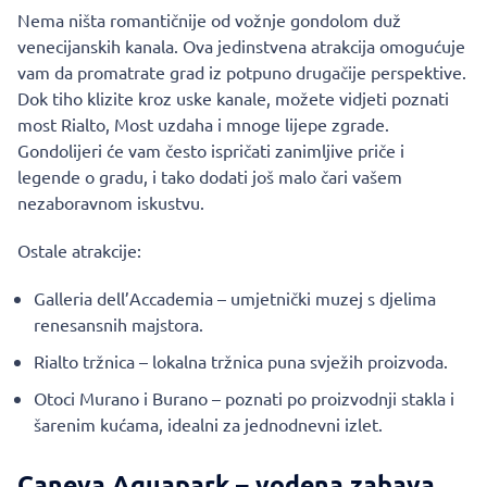
Nema ništa romantičnije od vožnje gondolom duž
venecijanskih kanala. Ova jedinstvena atrakcija omogućuje
vam da promatrate grad iz potpuno drugačije perspektive.
Dok tiho klizite kroz uske kanale, možete vidjeti poznati
most Rialto, Most uzdaha i mnoge lijepe zgrade.
Gondolijeri će vam često ispričati zanimljive priče i
legende o gradu, i tako dodati još malo čari vašem
nezaboravnom iskustvu.
Ostale atrakcije:
Galleria dell’Accademia – umjetnički muzej s djelima
renesansnih majstora.
Rialto tržnica – lokalna tržnica puna svježih proizvoda.
Otoci Murano i Burano – poznati po proizvodnji stakla i
šarenim kućama, idealni za jednodnevni izlet.
Caneva Aquapark – vodena zabava