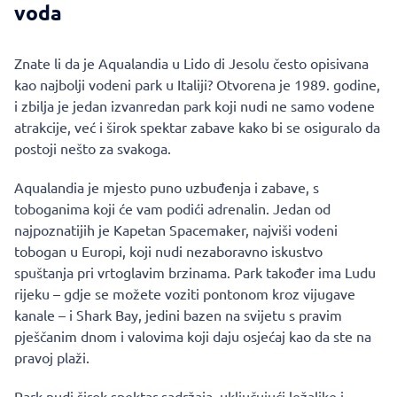
voda
Znate li da je Aqualandia u Lido di Jesolu često opisivana
kao najbolji vodeni park u Italiji? Otvorena je 1989. godine,
i zbilja je jedan izvanredan park koji nudi ne samo vodene
atrakcije, već i širok spektar zabave kako bi se osiguralo da
postoji nešto za svakoga.
Aqualandia je mjesto puno uzbuđenja i zabave, s
toboganima koji će vam podići adrenalin. Jedan od
najpoznatijih je Kapetan Spacemaker, najviši vodeni
tobogan u Europi, koji nudi nezaboravno iskustvo
spuštanja pri vrtoglavim brzinama. Park također ima Ludu
rijeku – gdje se možete voziti pontonom kroz vijugave
kanale – i Shark Bay, jedini bazen na svijetu s pravim
pješčanim dnom i valovima koji daju osjećaj kao da ste na
pravoj plaži.
Park nudi širok spektar sadržaja, uključujući ležaljke i