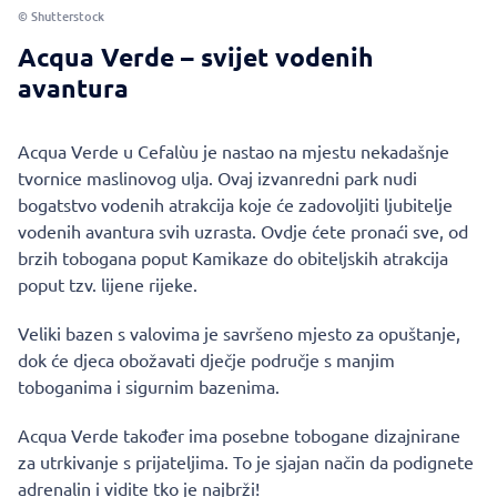
© Shutterstock
Acqua Verde – svijet vodenih
avantura
Acqua Verde u Cefalùu je nastao na mjestu nekadašnje
tvornice maslinovog ulja. Ovaj izvanredni park nudi
bogatstvo vodenih atrakcija koje će zadovoljiti ljubitelje
vodenih avantura svih uzrasta. Ovdje ćete pronaći sve, od
brzih tobogana poput Kamikaze do obiteljskih atrakcija
poput tzv. lijene rijeke.
Veliki bazen s valovima je savršeno mjesto za opuštanje,
dok će djeca obožavati dječje područje s manjim
toboganima i sigurnim bazenima.
Acqua Verde također ima posebne tobogane dizajnirane
za utrkivanje s prijateljima. To je sjajan način da podignete
adrenalin i vidite tko je najbrži!