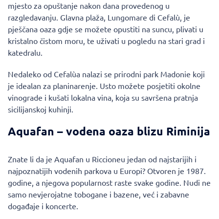
mjesto za opuštanje nakon dana provedenog u
razgledavanju. Glavna plaža, Lungomare di Cefalù, je
pješčana oaza gdje se možete opustiti na suncu, plivati u
kristalno čistom moru, te uživati u pogledu na stari grad i
katedralu.
Nedaleko od Cefalùa nalazi se prirodni park Madonie koji
je idealan za planinarenje. Usto možete posjetiti okolne
vinograde i kušati lokalna vina, koja su savršena pratnja
sicilijanskoj kuhinji.
Aquafan – vodena oaza blizu Riminija
Znate li da je Aquafan u Riccioneu jedan od najstarijih i
najpoznatijih vodenih parkova u Europi? Otvoren je 1987.
godine, a njegova popularnost raste svake godine. Nudi ne
samo nevjerojatne tobogane i bazene, već i zabavne
događaje i koncerte.