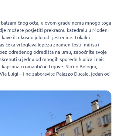
a balzamičnog octa, u ovom gradu nema mnogo toga
gdje možete posjetiti prekrasnu katedralu u Modeni
 kave ili ukusno jelo od tjestenine. Lokalni
 vas čeka vrtoglava lepeza znamenitosti, mirisa i
m bez određenog odredišta na umu, započnite svoje
krenuti u jednu od mnogih sporednih ulica i naići
m kapcima i romantične trgove. Slično Bologni,
ia Luigi – i ne zaboravite Palazzo Ducale, jedan od