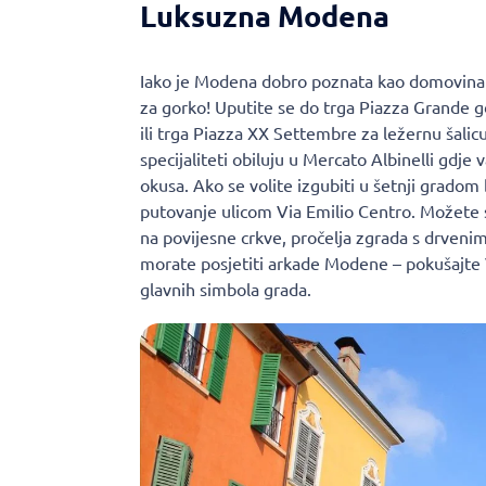
Luksuzna Modena
Iako je Modena dobro poznata kao domovin
za gorko! Uputite se do trga Piazza Grande 
ili trga Piazza XX Settembre za ležernu šalicu
specijaliteti obiluju u Mercato Albinelli gdje
okusa. Ako se volite izgubiti u šetnji grado
putovanje ulicom Via Emilio Centro. Možete s
na povijesne crkve, pročelja zgrada s drveni
morate posjetiti arkade Modene – pokušajte V
glavnih simbola grada.