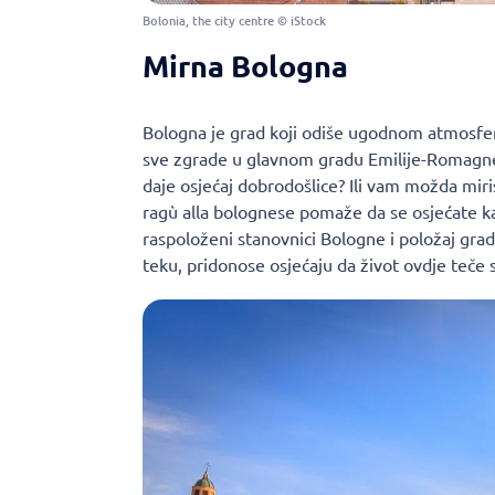
Bolonia, the city centre © iStock
Mirna Bologna
Bologna je grad koji odiše ugodnom atmosfero
sve zgrade u glavnom gradu Emilije-Romagne
daje osjećaj dobrodošlice? Ili vam možda miris 
ragù alla bolognese pomaže da se osjećate kao
raspoloženi stanovnici Bologne i položaj grad
teku, pridonose osjećaju da život ovdje teče