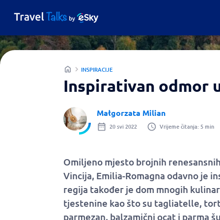
INSPIRACIJE
Inspirativan odmor 
Małgorzata Milian
20 svi 2022
Vrijeme čitanja: 5 min
Omiljeno mjesto brojnih renesansnih
Vincija, Emilia-Romagna odavno je ins
regija također je dom mnogih kulinars
tjestenine kao što su tagliatelle, tor
parmezan, balzamični ocat i parma š