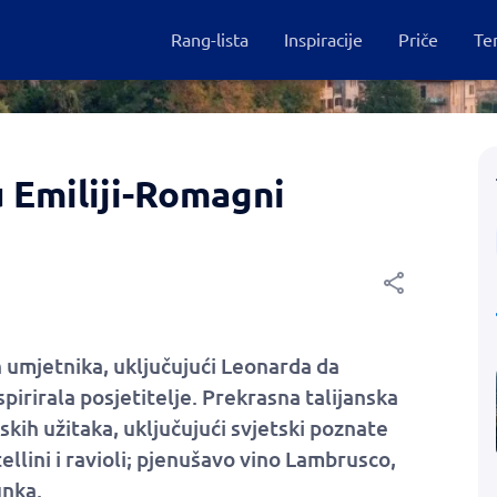
Rang-lista
Inspiracije
Priče
Te
u Emiliji-Romagni
 umjetnika, uključujući Leonarda da
pirirala posjetitelje. Prekrasna talijanska
kih užitaka, uključujući svjetski poznate
tellini i ravioli; pjenušavo vino Lambrusco,
unka.