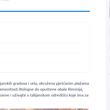
ijanskih gradova i sela, okružena pješčanim plažama
namenitosti Bologne do opuštene obale Riminija,
siene i uživajte u talijanskom odredištu koje ima za