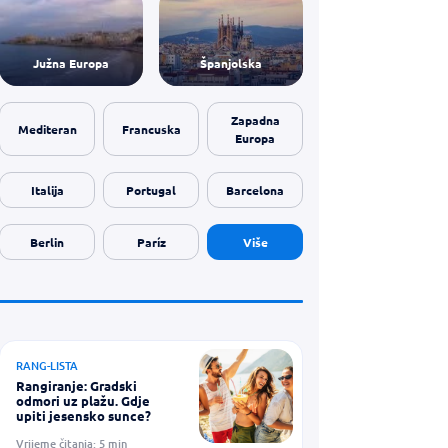
Južna Europa
Španjolska
Zapadna
Mediteran
Francuska
Europa
Italija
Portugal
Barcelona
Berlin
Paríz
Više
RANG-LISTA
Rangiranje: Gradski
odmori uz plažu. Gdje
upiti jesensko sunce?
Vrijeme čitanja: 5 min