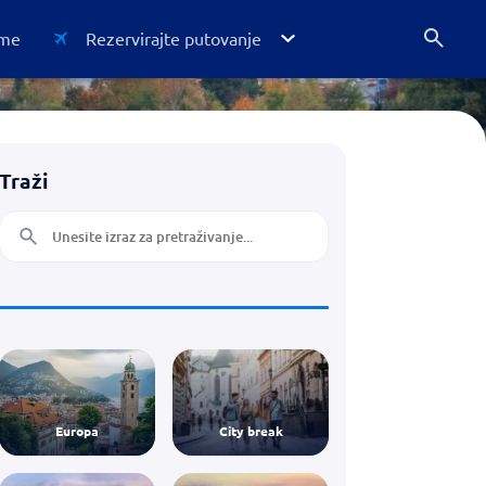
me
Rezervirajte putovanje
Avio karte
Traži
Prilike
Putovanje
Ljetovanje
Smještaj
Atrakcije
Osiguranje
Europa
City break